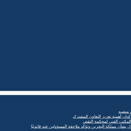
 منصبه
كدان أهمية تعزيز التعاون المشترك
ول بشأن مملكة البحرين وتؤكد ملاحقة المسؤولين عنه قانونيًا