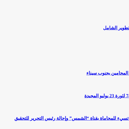
لتطوير الشامل
المحامين بجنوب سيناء
 تسيء للمحاماة بقناة “الشمس” وإحالة رئيس التحرير للتحقيق