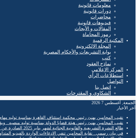
معلومات قانونية
دورات قانونية
محاضرات
فيديوهات قانونية
المقالات و الأبحاث
رموز المحاماة
المكتبة الرقمية
المجلة الالكترونية
بوابة التشريعات والأحكام المصرية
كتب
نماذج العقود
المركز الإعلامي
استطلاعات الرأي
التواصل
اتصل بنا
الشكاوى و المقترحات
الجمعة, أغسطس 7 2026
آخر الأخبار
نقيب المحامين يهنئ رئيس محكمة استئناف القاهرة بمناسبة توليه مهام
نقيب المحامين يهنئ رئيس هيئة قضايا الدولة بمناسبة توليه منصبه.. ويؤ
طالع النشرة التشريعية والقانونية الجنائية لشهر يناير 2025 الصادرة عن المكتب الفني لمحكمة النقض
في بيان رسمي.. نقابة المحامين تنفي الادعاءات الواردة بالفيديو المتدا