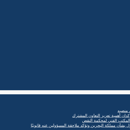
 منصبه
كدان أهمية تعزيز التعاون المشترك
ول بشأن مملكة البحرين وتؤكد ملاحقة المسؤولين عنه قانونيًا