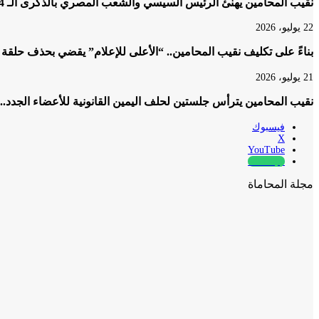
نقيب المحامين يهنئ الرئيس السيسي والشعب المصري بالذكرى الـ 74 لثورة 23 يوليو المجيدة
22 يوليو، 2026
بناءً على تكليف نقيب المحامين.. “الأعلى للإعلام” يقضي بحذف حلقة
21 يوليو، 2026
نقيب المحامين يترأس جلستين لحلف اليمين القانونية للأعضاء الجدد..
فيسبوك
‫X
‫YouTube
whatsapp
مجلة المحاماة