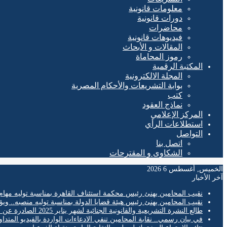
معلومات قانونية
دورات قانونية
محاضرات
فيديوهات قانونية
المقالات و الأبحاث
رموز المحاماة
المكتبة الرقمية
المجلة الالكترونية
بوابة التشريعات والأحكام المصرية
كتب
نماذج العقود
المركز الإعلامي
استطلاعات الرأي
التواصل
اتصل بنا
الشكاوى و المقترحات
الخميس, أغسطس 6 2026
آخر الأخبار
نقيب المحامين يهنئ رئيس محكمة استئناف القاهرة بمناسبة توليه مهام
نقيب المحامين يهنئ رئيس هيئة قضايا الدولة بمناسبة توليه منصبه.. ويؤ
طالع النشرة التشريعية والقانونية الجنائية لشهر يناير 2025 الصادرة عن المكتب الفني لمحكمة النقض
في بيان رسمي.. نقابة المحامين تنفي الادعاءات الواردة بالفيديو المتدا