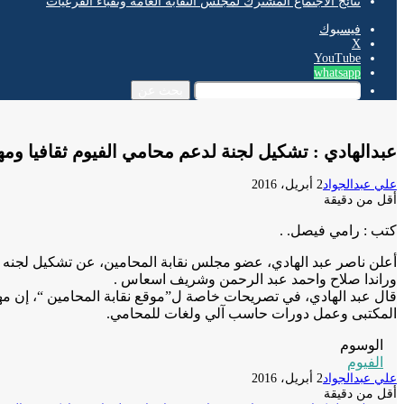
نتائج الاجتماع المشترك لمجلس النقابة العامة ونقباء الفرعيات
فيسبوك
‫X
‫YouTube
whatsapp
بحث عن
عبدالهادي : تشكيل لجنة لدعم محامي الفيوم ثقافيا ومهن
علي عبدالجواد
2 أبريل، 2016
أقل من دقيقة
كتب : رامي فيصل. .
أعلن ناصر عبد الهادي، عضو مجلس نقابة المحامين، عن تشكيل لجنه ل
وراندا صلاح واحمد عبد الرحمن وشريف اسعاس .
قال عبد الهادي، في تصريحات خاصة ل”موقع نقابة المحامين “، إن مهمة
المكتبى وعمل دورات حاسب آلي ولغات للمحامي.
الوسوم
الفيوم
علي عبدالجواد
2 أبريل، 2016
أقل من دقيقة