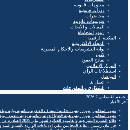
معلومات قانونية
دورات قانونية
محاضرات
فيديوهات قانونية
المقالات و الأبحاث
رموز المحاماة
المكتبة الرقمية
المجلة الالكترونية
بوابة التشريعات والأحكام المصرية
كتب
نماذج العقود
المركز الإعلامي
استطلاعات الرأي
التواصل
اتصل بنا
الشكاوى و المقترحات
الجمعة, أغسطس 7 2026
آخر الأخبار
نقيب المحامين يهنئ رئيس محكمة استئناف القاهرة بمناسبة توليه مهام
نقيب المحامين يهنئ رئيس هيئة قضايا الدولة بمناسبة توليه منصبه.. ويؤ
طالع النشرة التشريعية والقانونية الجنائية لشهر يناير 2025 الصادرة عن المكتب الفني لمحكمة النقض
في بيان رسمي.. نقابة المحامين تنفي الادعاءات الواردة بالفيديو المتدا