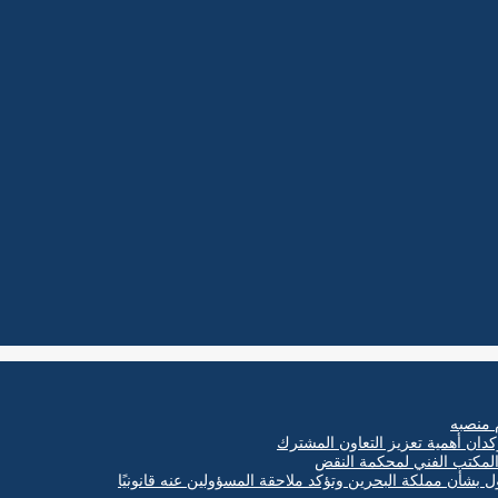
 منصبه
كدان أهمية تعزيز التعاون المشترك
ول بشأن مملكة البحرين وتؤكد ملاحقة المسؤولين عنه قانونيًا