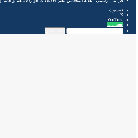
في بيان رسمي.. نقابة المحامين تنفي الادعاءات الواردة بالفيديو المتدا
فيسبوك
‫X
‫YouTube
whatsapp
بحث عن