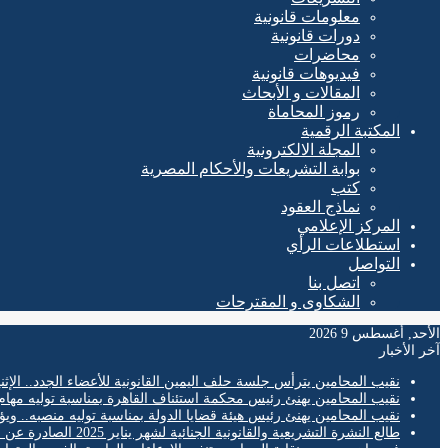
معلومات قانونية
دورات قانونية
محاضرات
فيديوهات قانونية
المقالات و الأبحاث
رموز المحاماة
المكتبة الرقمية
المجلة الالكترونية
بوابة التشريعات والأحكام المصرية
كتب
نماذج العقود
المركز الإعلامي
استطلاعات الرأي
التواصل
اتصل بنا
الشكاوى و المقترحات
الأحد, أغسطس 9 2026
آخر الأخبار
نقيب المحامين يترأس جلسة حلف اليمين القانونية للأعضاء الجدد.. الإثن
نقيب المحامين يهنئ رئيس محكمة استئناف القاهرة بمناسبة توليه مهام
نقيب المحامين يهنئ رئيس هيئة قضايا الدولة بمناسبة توليه منصبه.. ويؤ
طالع النشرة التشريعية والقانونية الجنائية لشهر يناير 2025 الصادرة عن المكتب الفني لمحكمة النقض