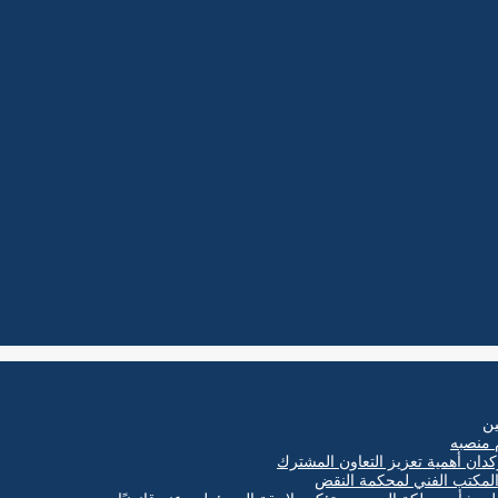
ين
 منصبه
كدان أهمية تعزيز التعاون المشترك