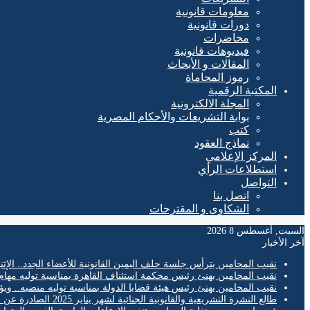
معلومات قانونية
دورات قانونية
محاضرات
فيديوهات قانونية
المقالات و الأبحاث
رموز المحاماة
المكتبة الرقمية
المجلة الالكترونية
بوابة التشريعات والأحكام المصرية
كتب
نماذج العقود
المركز الإعلامي
استطلاعات الرأي
التواصل
اتصل بنا
الشكاوى و المقترحات
السبت, أغسطس 8 2026
آخر الأخبار
نقيب المحامين يترأس جلسة حلف اليمين القانونية للأعضاء الجدد.. الإثن
نقيب المحامين يهنئ رئيس محكمة استئناف القاهرة بمناسبة توليه مهام
نقيب المحامين يهنئ رئيس هيئة قضايا الدولة بمناسبة توليه منصبه.. ويؤ
طالع النشرة التشريعية والقانونية الجنائية لشهر يناير 2025 الصادرة عن المكتب الفني لمحكمة النقض