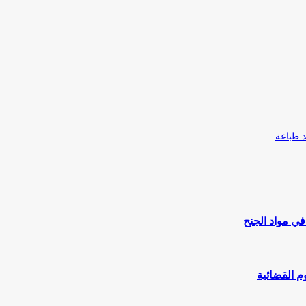
طباعة
ي مواد الجنح
م القضائية