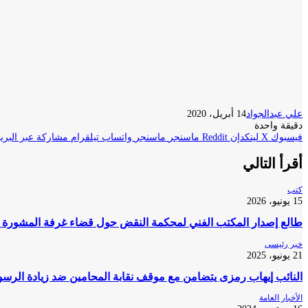
علي عبدالجواد
14 أبريل، 2020
دقيقة واحدة
فيسبوك
‫X
لينكدإن
ماسنجر
ماسنجر
واتساب
تيلقرام
مشاركة عبر البريد
أقرأ التالي
كتب
15 يونيو، 2026
طالع إصدار المكتب الفني لمحكمة النقض حول قضاء غرفة المشورة ف
خبر رئيسى
21 يونيو، 2025
النائب إيهاب رمزى يتضامن مع موقف نقابة المحامين ضد زيادة الرسو
الأخبار العامة