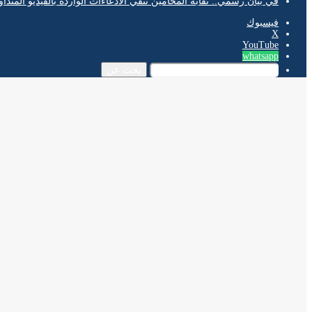
في بيان رسمي.. نقابة المحامين تنفي الادعاءات الواردة بالفيديو المتدا
فيسبوك
‫X
‫YouTube
whatsapp
بحث عن