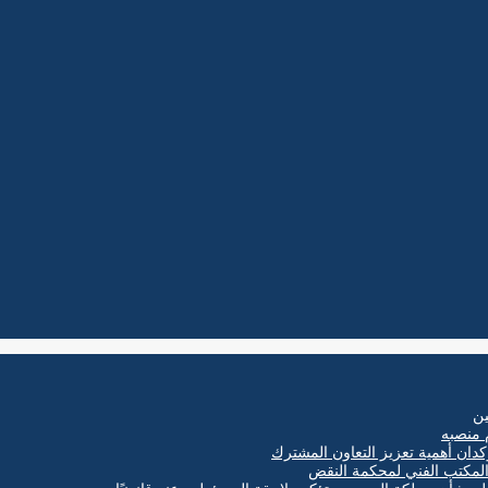
ين
 منصبه
كدان أهمية تعزيز التعاون المشترك