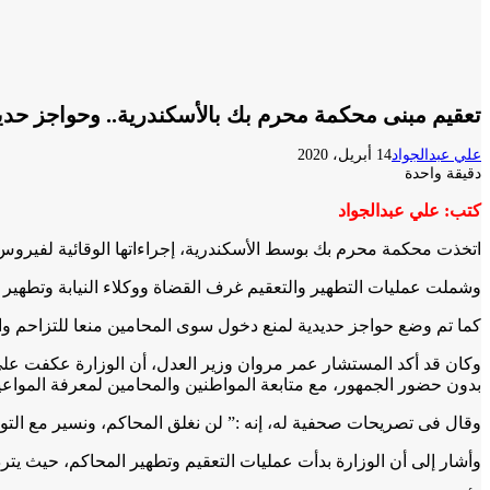
تعقيم مبنى محكمة محرم بك بالأسكندرية.. وحواجز حدي
علي عبدالجواد
14 أبريل، 2020
دقيقة واحدة
كتب: علي عبدالجواد
اتخذت محكمة محرم بك بوسط الأسكندرية، إجراءاتها الوقائية لفيروس
وشملت عمليات التطهير والتعقيم غرف القضاة ووكلاء النيابة وتطهير غ
كما تم وضع حواجز حديدية لمنع دخول سوى المحامين منعا للتزاحم و
وكان قد أكد المستشار عمر مروان وزير العدل، أن الوزارة عكفت على 
بدون حضور الجمهور، مع متابعة المواطنين والمحامين لمعرفة المواعي
وقال فى تصريحات صحفية له، إنه :” لن نغلق المحاكم، ونسير مع التوج
وأشار إلى أن الوزارة بدأت عمليات التعقيم وتطهير المحاكم، حيث يتردد 