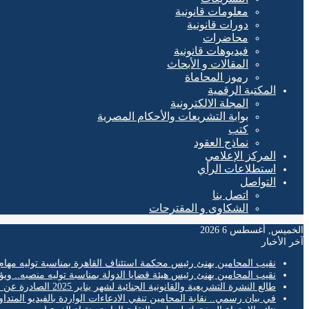
معلومات قانونية
دورات قانونية
محاضرات
فيديوهات قانونية
المقالات و الأبحاث
رموز المحاماة
المكتبة الرقمية
المجلة الالكترونية
بوابة التشريعات والأحكام المصرية
كتب
نماذج العقود
المركز الإعلامي
استطلاعات الرأي
التواصل
اتصل بنا
الشكاوى و المقترحات
الخميس, أغسطس 6 2026
آخر الأخبار
نقيب المحامين يهنئ رئيس محكمة استئناف القاهرة بمناسبة توليه مهام
نقيب المحامين يهنئ رئيس هيئة قضايا الدولة بمناسبة توليه منصبه.. ويؤ
طالع النشرة التشريعية والقانونية الجنائية لشهر يناير 2025 الصادرة عن المكتب الفني لمحكمة النقض
في بيان رسمي.. نقابة المحامين تنفي الادعاءات الواردة بالفيديو المتدا