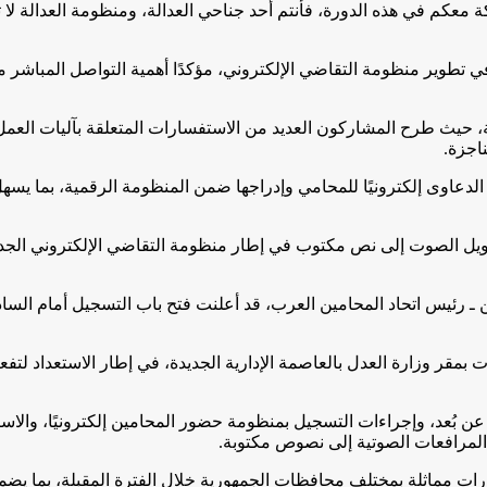
عكم في هذه الدورة، فأنتم أحد جناحي العدالة، ومنظومة العدالة لا ت
 تطوير منظومة التقاضي الإلكتروني، مؤكدًا أهمية التواصل المباشر م
 حيث طرح المشاركون العديد من الاستفسارات المتعلقة بآليات العمل ا
اجزة.
دعاوى إلكترونيًا للمحامي وإدراجها ضمن المنظومة الرقمية، بما يسه
حويل الصوت إلى نص مكتوب في إطار منظومة التقاضي الإلكتروني الجديد
ين ـ رئيس اتحاد المحامين العرب، قد أعلنت فتح باب التسجيل أمام ال
ات بمقر وزارة العدل بالعاصمة الإدارية الجديدة، في إطار الاستعداد لتف
بُعد، وإجراءات التسجيل بمنظومة حضور المحامين إلكترونيًا، والاست
المرافعات الصوتية إلى نصوص مكتوبة.
ت مماثلة بمختلف محافظات الجمهورية خلال الفترة المقبلة، بما يضمن ا