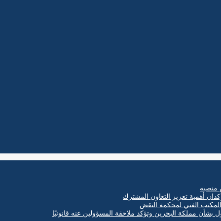
 منصبه
كدان أهمية تعزيز التعاون المشترك
ول بشأن مملكة البحرين وتؤكد ملاحقة المسؤولين عنه قانونيًا