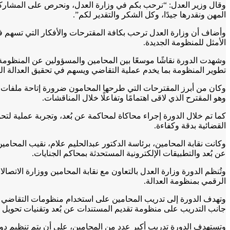
وقال وزير العدل: “نرحب بكم في وزارة العدل، ونحرص على المشاركة م
المهن ونقدرها جيدًا، وكل الشكر والتقدير لكم”.
وأضاف أن وزارة العدل ترحب بكافة المقترحات والأفكار التي تسهم في
الأمثل للمنظومة الجديدة.
وشهدت الدورة نقاشًا موسعًا بين المحامين والمسؤولين عن المنظومة،
تطوير المنظومة بما يخدم عملية التقاضي ويسهم في تحقيق العدالة الن
وكان من أبرز المقترحات التي طرحها المحامون ضرورة إتاحة ملفات ال
وهو المقترح الذي لاقى اهتمامًا وتفاعلًا خلال المناقشات.
كما تم خلال الدورة إجراء محاكاة لمحاكمة عن بُعد، وتجربة عملية لت
القضائية بدقة وكفاءة.
وكانت نقابة المحامين، برئاسة الدكتور عبدالحليم علام، نقيب المحام
عن بُعد والتطبيقات الإلكترونية المستحدثة بمحاكم الجنايات.
وتُنظم الدورة وزارة العدل بالتعاون مع نقابة المحامين ووزارة الاتصال
الرقمي بمنظومة العدالة.
وتهدف الدورة إلى تدريب المحامين على استخدام منظومات التقاضي عن 
جانب التدريب على منظومة تقديم المستندات عن بُعد وتقنيات تحويل 
وتستهدف الدورة تدريب أكبر عدد من المحامين، على أن يتم تنظيم دورا