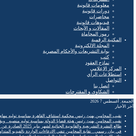
معلومات قانونية
دورات قانونية
محاضرات
فيديوهات قانونية
المقالات و الأبحاث
رموز المحاماة
المكتبة الرقمية
المجلة الالكترونية
بوابة التشريعات والأحكام المصرية
كتب
نماذج العقود
المركز الإعلامي
استطلاعات الرأي
التواصل
اتصل بنا
الشكاوى و المقترحات
الجمعة, أغسطس 7 2026
آخر الأخبار
نقيب المحامين يهنئ رئيس محكمة استئناف القاهرة بمناسبة توليه مهام
نقيب المحامين يهنئ رئيس هيئة قضايا الدولة بمناسبة توليه منصبه.. ويؤ
طالع النشرة التشريعية والقانونية الجنائية لشهر يناير 2025 الصادرة عن المكتب الفني لمحكمة النقض
في بيان رسمي.. نقابة المحامين تنفي الادعاءات الواردة بالفيديو المتدا