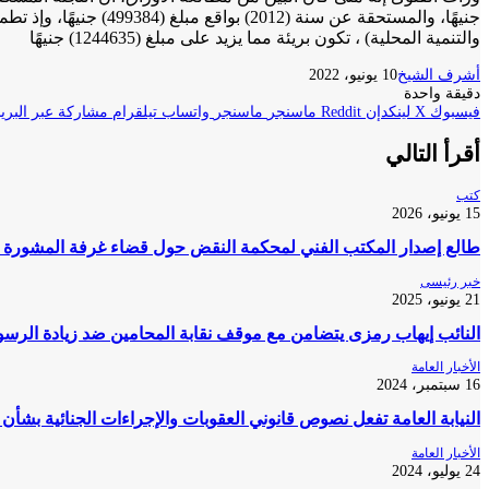
جنيهًا، والمستحقة عن
والتنمية المحلية) ، تكون بريئة مما يزيد على مبلغ (1244635) جنيهًا
أشرف الشيخ
10 يونيو، 2022
دقيقة واحدة
فيسبوك
‫X
لينكدإن
ماسنجر
ماسنجر
واتساب
تيلقرام
مشاركة عبر البريد
أقرأ التالي
كتب
15 يونيو، 2026
طالع إصدار المكتب الفني لمحكمة النقض حول قضاء غرفة المشورة ف
خبر رئيسى
21 يونيو، 2025
النائب إيهاب رمزى يتضامن مع موقف نقابة المحامين ضد زيادة الرسو
الأخبار العامة
16 سبتمبر، 2024
النيابة العامة تفعل نصوص قانوني العقوبات والإجراءات الجنائية بشأن
الأخبار العامة
24 يوليو، 2024