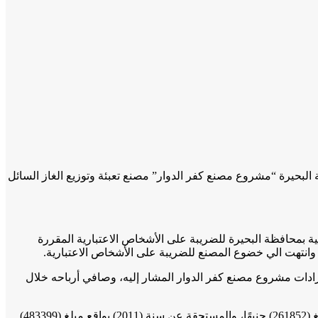
البحيرة “مشروع مصنع كفر الدوار” مصنع تعبئة وتوزيع الغاز السائل
ة بمحافظة البحيرة للضريبة على الأشخاص الاعتبارية المقررة
أمورية ضرائب كفر الدوار ثان- المؤيدة بقرار لجنة الطعن الضريبي في الطعن رقم 790 لسنة 2020- لحقيقة إيرادات مشروع مصنع كفر الدوار المشار إليه، وصافي أرباحه خلال
ورأت الفتوى إنه متى كان البيّن من مطالعة الأوراق، أن اللجنة المشكلة سابقًا، قد انتهت إلى أن الضريبة المستحقة عن سنة (2010) بواقع مبلغ (261852) جنيهًا، والمستحقة عن سنة (2011) بواقع مبلغ (483399)