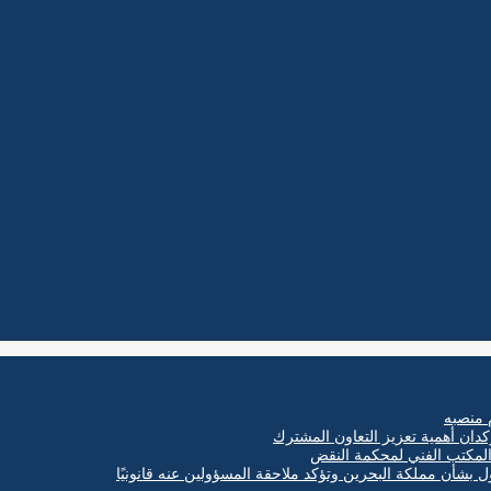
 منصبه
كدان أهمية تعزيز التعاون المشترك
ول بشأن مملكة البحرين وتؤكد ملاحقة المسؤولين عنه قانونيًا