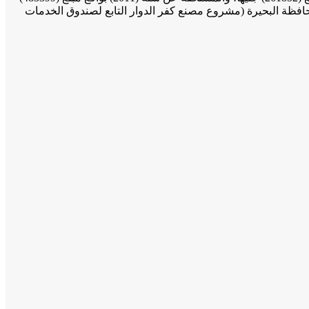
 على أسبابها، فإن ذمة محافظة البحيرة (مشروع مصنع كفر الدوار التابع لصندوق الخدمات