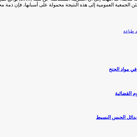
 سنة (2012) بواقع مبلغ (499384) جنيهًا، وإذ تطمئن الجمعية العمومية إلى هذه النتيجة محمولة
طباعة
ي مواد الجنح
م القضائية
 بدائل الحبس البسيط