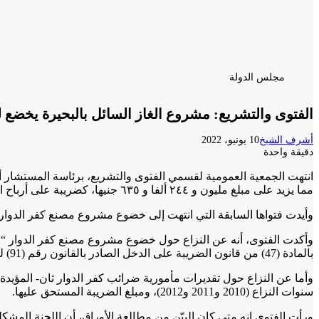
مجلس الدولة
الفتوى والتشريع: مشروع الغاز السائل بالبحيرة يخضع 
أشرف الشيخ
10 يونيو، 2022
دقيقة واحدة
انتهت الجمعية العمومية لقسمي الفتوى والتشريع، برئاسة المستشار أ
مما يزيد على مبلغ مليون و ٢٤٤ ألفا و ٦٣٥ جنيها، كضريبة على أرباح المصنع.
وأيدت فتواها السابقة التي انتهت إلى خضوع مشروع مصنع كفر الدوار “
وأكدت الفتوى، أنه عن النزاع حول خضوع مشروع مصنع كفر الدوار “مصنع
بالمادة (47) من قانون الضريبة على الدخل الصادر بالقانون رقم (91) لسنة 2005، فإن الجمعية العمومية قد حسمته بفتوى سابقة عام ٢٠٢١ ، وانتهت الي خضوع المصنع للضريبة على الأشخاص الاعتبارية.
سنوات النزاع (2010 و2011 و2012)، ومبلغ الضريبة المستحق عليها.