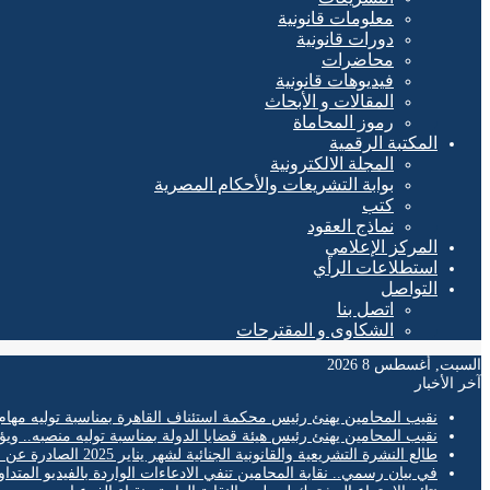
معلومات قانونية
دورات قانونية
محاضرات
فيديوهات قانونية
المقالات و الأبحاث
رموز المحاماة
المكتبة الرقمية
المجلة الالكترونية
بوابة التشريعات والأحكام المصرية
كتب
نماذج العقود
المركز الإعلامي
استطلاعات الرأي
التواصل
اتصل بنا
الشكاوى و المقترحات
السبت, أغسطس 8 2026
آخر الأخبار
نقيب المحامين يهنئ رئيس محكمة استئناف القاهرة بمناسبة توليه مهام
نقيب المحامين يهنئ رئيس هيئة قضايا الدولة بمناسبة توليه منصبه.. ويؤ
طالع النشرة التشريعية والقانونية الجنائية لشهر يناير 2025 الصادرة عن المكتب الفني لمحكمة النقض
في بيان رسمي.. نقابة المحامين تنفي الادعاءات الواردة بالفيديو المتدا