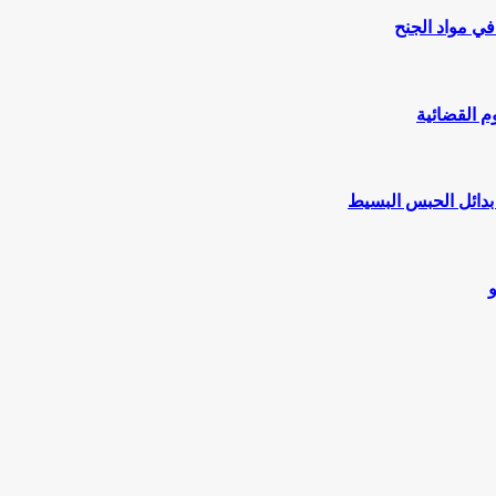
ي مواد الجنح
م القضائية
 بدائل الحبس البسيط