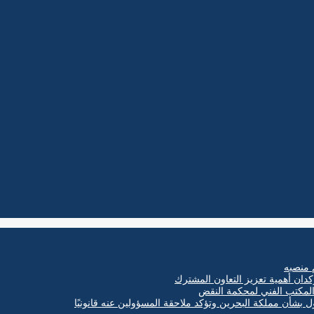
 منصبه
كدان أهمية تعزيز التعاون المشترك
ول بشأن مملكة البحرين وتؤكد ملاحقة المسؤولين عنه قانونيًا