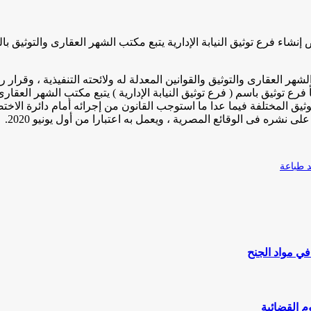
ئع المصرية قرار وزير العدل رقم 3276 لسنة 2020 والخاص إنشاء فرع توثيق النيابة الإدارية يتبع مكتب ا
 أنه بعد الإطلاع على القانون رقم 114 لسنة 1946 بتنظيم الشهر العقارى والتوثيق والقوانين المعدلة 
ع توثيق باسم ( فرع توثيق النيابة الإدارية ) يتبع مكتب الشهر العقارى و
وثيق المختلفة فيما عدا ما استوجب القانون من إجرائه أمام دائرة الا
طباعة
ي مواد الجنح
م القضائية