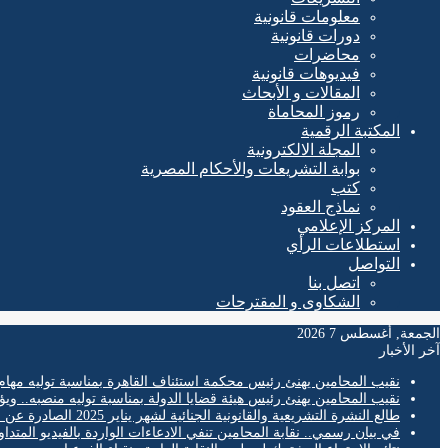
معلومات قانونية
دورات قانونية
محاضرات
فيديوهات قانونية
المقالات و الأبحاث
رموز المحاماة
المكتبة الرقمية
المجلة الالكترونية
بوابة التشريعات والأحكام المصرية
كتب
نماذج العقود
المركز الإعلامي
استطلاعات الرأي
التواصل
اتصل بنا
الشكاوى و المقترحات
الجمعة, أغسطس 7 2026
آخر الأخبار
نقيب المحامين يهنئ رئيس محكمة استئناف القاهرة بمناسبة توليه مهام
نقيب المحامين يهنئ رئيس هيئة قضايا الدولة بمناسبة توليه منصبه.. ويؤ
طالع النشرة التشريعية والقانونية الجنائية لشهر يناير 2025 الصادرة عن المكتب الفني لمحكمة النقض
في بيان رسمي.. نقابة المحامين تنفي الادعاءات الواردة بالفيديو المتدا