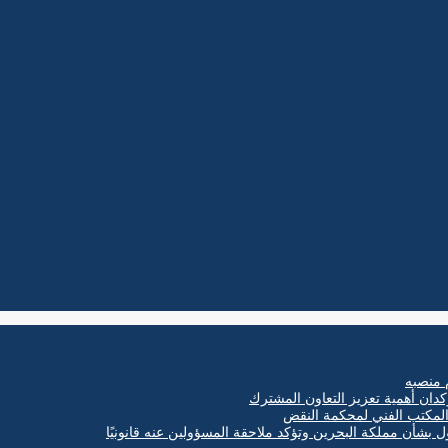
 منصبه
كدان أهمية تعزيز التعاون المشترك
ول بشأن مملكة البحرين وتؤكد ملاحقة المسؤولين عنه قانونيًا