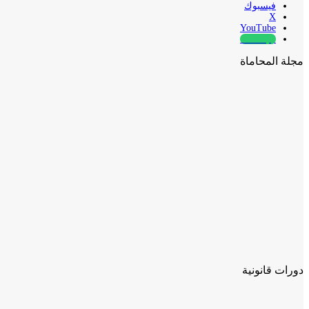
فيسبوك
‫X
‫YouTube
whatsapp
مجلة المحاماة
دورات قانونية