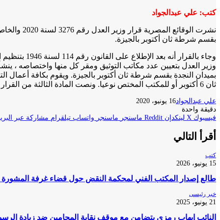
كتب: علي عبدالجواد
نشرت الوقا
بقسم شرطة ثان أكتوبر بالجيزة.
وجاء بالقرار
وزير العدل بتعيين عدد مكاتب التوثيق ومقر كل منها واختصاصه ، ينشأ فر
بميدان النجدة بقسم شرطة ثان أكتوبر بالجيزة. ويقوم بكافة أعمال الت
ثان 6 أكتوبر أو للمكتب المختص نوعيا. ونصت المادة الثالثة من القرار على نشره فى الوقائع المصرية ، ويعمل به اعتبارا من أول يونيو 2020.
علي عبدالجواد
16 يونيو، 2020
دقيقة واحدة
فيسبوك
‫X
لينكدإن
ماسنجر
ماسنجر
واتساب
تيلقرام
مشاركة عبر البريد
أقرأ التالي
كتب
15 يونيو، 2026
طالع إصدار المكتب الفني لمحكمة النقض حول قضاء غرفة المشورة ف
خبر رئيسى
21 يونيو، 2025
النائب إيهاب رمزى يتضامن مع موقف نقابة المحامين ضد زيادة الرسو