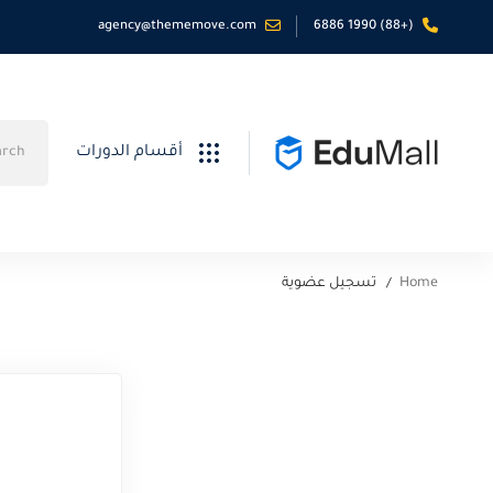
agency@thememove.com
(+88) 1990 6886
Search
أقسام الدورات
for:
Home
تسجيل عضوية
تسجيل
عضوية