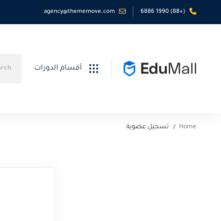
agency@thememove.com
(+88) 1990 6886
Search
أقسام الدورات
for:
Home
تسجيل عضوية
تسجيل
عضوية